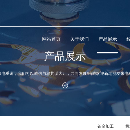
网站首页
关于我们
产品展示
产品展示
来电垂询，我们将以诚信与您共谋大计，共同发展!竭诚欢迎新老朋友来电
钣金加工
机