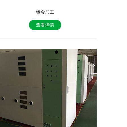
钣金加工
查看详情