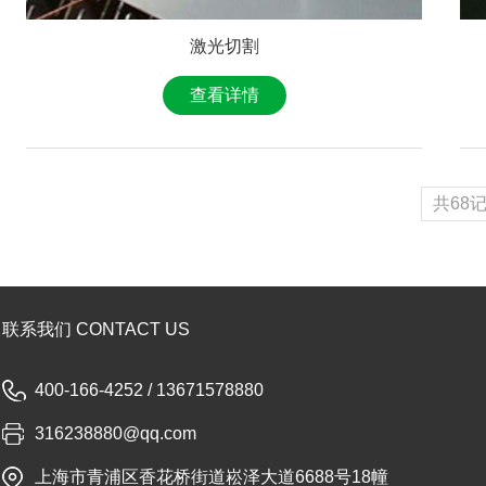
激光切割
查看详情
共68
联系我们 CONTACT US
400-166-4252 / 13671578880
316238880@qq.com
上海市青浦区香花桥街道崧泽大道6688号18幢