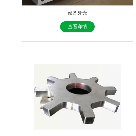
设备外壳
查看详情